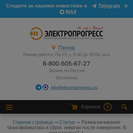
Следите за нашими новостями в
Telegram
и
MAX
Пенза
Режим работы: Пн-Пт, с 9-30 до 18-00, мск
8-800-505-67-27
Звонок по России
бесплатно
info@electroprogress.ru
Корзина
0
Главная страница
Статьи
Размагничивание
трансформатора и сброс энергии после измерения. В
чем разница?