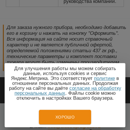
руководства компании.
Для заказа нужного прибора, необходимо добавить
его в корзину и нажать на конопку "Оформить".
Вся информация на сайте носит справочный
характер и не является публичной офертой,
определяемой положениями статьи 437 гк рф.,
технические параметры и комплект поставки
товара могут быть изменены производителем
без предварительного уведомления!
Для улучшения работы мы можем собирать
данные, используя cookies и сервис
Яндекс.Метрика. Это соответствует
политике
в
2009-2026 © ЭлектроПрогресс -
отношении персональных данных. Продолжая
работу на сайте вы даёте
согласие на обработку
Электротехническое оборудование
персональных данных
. Файлы cookie можно
отключить в настройках Вашего браузера.
Пенза, Пензенская область
Все города
ХОРОШО
Тел.: +7(499) 648-87-27
E-mail.:
info@electroprogress.ru