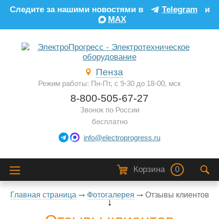
Следите за нашими новостями в
Telegram
и
MAX
Пенза
Режим работы: Пн-Пт, с 9-30 до 18-00, мск
8-800-505-67-27
Звонок по России
бесплатно
info@electroprogress.ru
Корзина
0
Главная страница
Фотогалерея
Отзывы клиентов