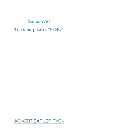
Филиал АО
"Горэлектросеть""РГЭС"
АО «БВТ БАРЬЕР РУС»