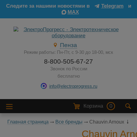
Следите за нашими новостями в
Telegram
и
MAX
Пенза
Режим работы: Пн-Пт, с 9-30 до 18-00, мск
8-800-505-67-27
Звонок по России
бесплатно
info@electroprogress.ru
Корзина
0
Главная страница
Все бренды
Chauvin Arnoux
Chauvin Arn