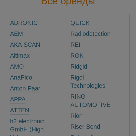
Все бренды
ADRONIC
QUICK
AEM
Radiodetection
AKA SCAN
REI
Altimax
RGK
AMO
Ridgid
AnaPico
Rigol
Technologies
Anton Paar
RING
APPA
AUTOMOTIVE
ATTEN
Rion
b2 electronic
Riser Bond
GmbH (High