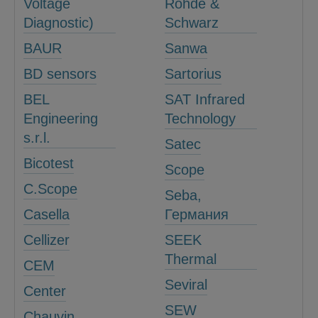
Voltage
Rohde &
Diagnostic)
Schwarz
BAUR
Sanwa
BD sensors
Sartorius
BEL
SAT Infrared
Engineering
Technology
s.r.l.
Satec
Bicotest
Scope
C.Scope
Seba,
Casella
Германия
Cellizer
SEEK
Thermal
CEM
Seviral
Center
SEW
Chauvin