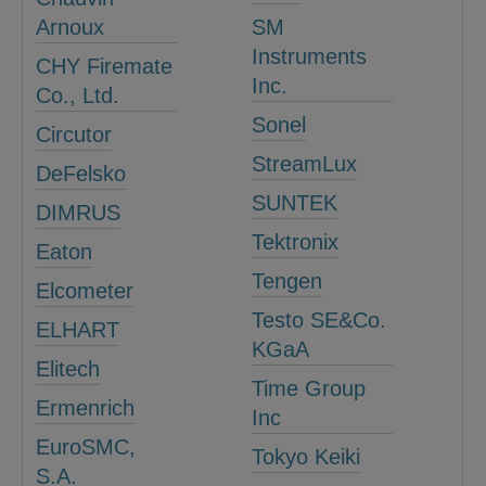
Arnoux
SM
Instruments
CHY Firemate
Inc.
Co., Ltd.
Sonel
Circutor
StreamLux
DeFelsko
SUNTEK
DIMRUS
Tektronix
Eaton
Tengen
Elcometer
Testo SE&Co.
ELHART
KGaA
Elitech
Time Group
Ermenrich
Inc
EuroSMC,
Tokyo Keiki
S.A.