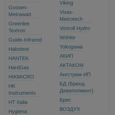
Viking
Gossen-
Vivax-
Metrawatt
Metrotech
Greenlee
Vonroll Hydro
Textron
Wöhler
Guide-Infrared
Yokogawa
Habotest
АКИП
HANTEK
АКТАКОМ
HardGas
Ангстрем-ИП
HIKMICRO
БД (Бренд
HK
Девелопмент)
Instruments
Брис
HT Italia
ВОЗДУХ
Hygiena