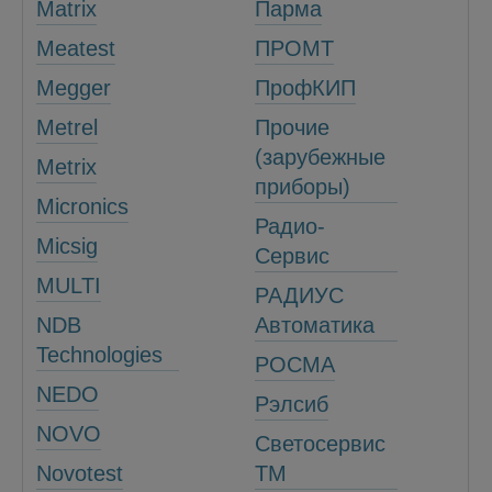
Matrix
Парма
Meatest
ПРОМТ
Megger
ПрофКИП
Metrel
Прочие
(зарубежные
Metrix
приборы)
Micronics
Радио-
Micsig
Сервис
MULTI
РАДИУС
NDB
Автоматика
Technologies
РОСМА
NEDO
Рэлсиб
NOVO
Светосервис
Novotest
ТМ