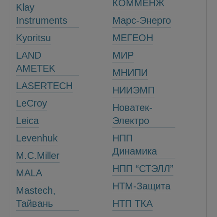
КОММЕНЖ
Klay
Instruments
Марс-Энерго
Kyoritsu
МЕГЕОН
LAND
МИР
AMETEK
МНИПИ
LASERTECH
НИИЭМП
LeCroy
Новатек-
Leica
Электро
Levenhuk
НПП
Динамика
M.C.Miller
НПП “СТЭЛЛ”
MALА
НТМ-Защита
Mastech,
Тайвань
НТП ТКА