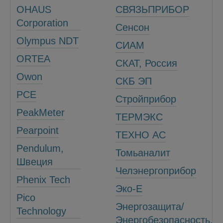
OHAUS
СВЯЗЬПРИБОР
Corporation
Сенсон
Olympus NDT
СИАМ
ORTEA
СКАТ, Россия
Owon
СКБ ЭП
PCE
Стройприбор
PeakMeter
ТЕРМЭКС
Pearpoint
ТЕХНО АС
Pendulum,
Томьаналит
Швеция
Челэнергоприбор
Phenix Tech
Эко-Е
Pico
Энергозащита/
Technology
Энергобезопасность,