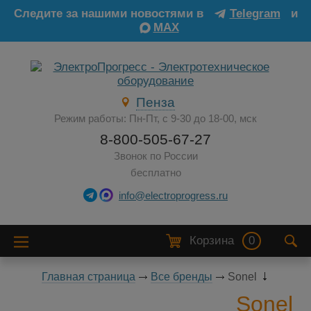
Следите за нашими новостями в
Telegram
и
MAX
Пенза
Режим работы: Пн-Пт, с 9-30 до 18-00, мск
8-800-505-67-27
Звонок по России
бесплатно
info@electroprogress.ru
Корзина
0
Главная страница
Все бренды
Sonel
Sonel