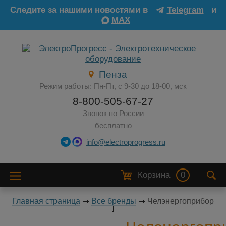
Следите за нашими новостями в
Telegram
и
MAX
Пенза
Режим работы: Пн-Пт, с 9-30 до 18-00, мск
8-800-505-67-27
Звонок по России
бесплатно
info@electroprogress.ru
Корзина
0
Главная страница
Все бренды
Челэнергоприбор